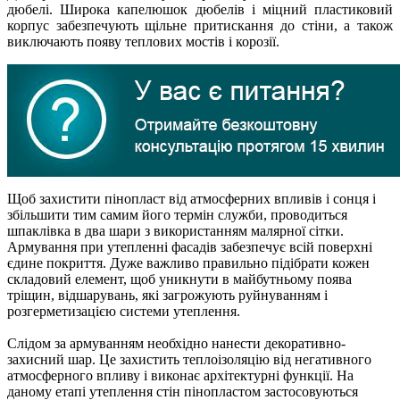
дюбелі. Широка капелюшок дюбелів і міцний пластиковий
корпус забезпечують щільне притискання до стіни, а також
виключають появу теплових мостів і корозії.
Щоб захистити пінопласт від атмосферних впливів і сонця і
збільшити тим самим його термін служби, проводиться
шпаклівка в два шари з використанням малярної сітки.
Армування при утепленні фасадів забезпечує всій поверхні
єдине покриття. Дуже важливо правильно підібрати кожен
складовий елемент, щоб уникнути в майбутньому поява
тріщин, відшарувань, які загрожують руйнуванням і
розгерметизацією системи утеплення.
Слідом за армуванням необхідно нанести декоративно-
захисний шар. Це захистить теплоізоляцію від негативного
атмосферного впливу і виконає архітектурні функції. На
даному етапі утеплення стін пінопластом застосовуються