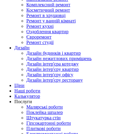
Комплексний ремонт
Косметичний ремонт
Ремонт в хрущовці
Ремонт у ванній кімнаті
Ремонт кухні
Оздоблення квартир
Євроремонт
Ремонт студії
Дизайн
Дизайн будинків і квартир
Дизайн нежитлових приміщень
Дизайн інтер'єра котеджу
Дизайн інтер'єру квартир
Дизайн інтер'єру офісу
Дизайн інтер'єру ресторану
Ціни
Наші роботи
Калькулятор
Послуги
Малярські роботи
Поклейка шпалер
Штукатурка стін
Гіпсокартонні роботи
Плиткові роботи
Електромонтажні роботи