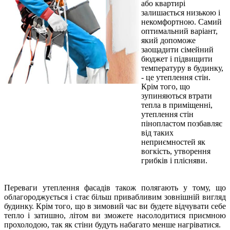
або квартирі
залишається низькою і
некомфортною. Самий
оптимальний варіант,
який допоможе
заощадити сімейний
бюджет і підвищити
температуру в будинку,
- це утеплення стін.
Крім того, що
зупиняються втрати
тепла в приміщенні,
утеплення стін
пінопластом позбавляє
від таких
неприємностей як
вогкість, утворення
грибків і плісняви.
Переваги утеплення фасадів також полягають у тому, що
облагороджується і стає більш привабливим зовнішній вигляд
будинку. Крім того, що в зимовий час ви будете відчувати себе
тепло і затишно, літом ви зможете насолодитися приємною
прохолодою, так як стіни будуть набагато менше нагріватися.