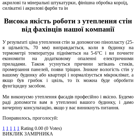
акрилові та мінеральні штукатурки, фінішна обробка короїд,
силікатні і акрилові фарби та ін
Висока якість роботи з утеплення стін
від фахівців нашої компанії
У результаті ціна утеплення стін за допомогою пінопласту (25-
я щільність, 70 мм) виправдається, коли в будинку на
термометрі температура підніметься на 5-6°С і ви почнете
економити на додатковому опаленні електричними
приладами. Також усунуться причини затікань стиків,
промерзання панелей, появи тріщин. Зникне вологість стін у
вашому будинку або квартирі і нормалізується мікроклімат, а
якщо був грибок і цвіль, то їх можна буде обробити
фунгіцидну засобом.
Ми виконуємо утеплення фасадів професійно і якісно. Будемо
раді допомогти вам в утепленні вашого будинку, і дамо
вичерпну консультацію, якщо у вас виникнуть питання.
Понравилось, проголосуй:
1
1
1
1
1
Rating 0.00 (0 Votes)
ВИКЛИК ЗАМІРНИКА