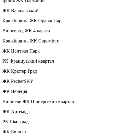
Ірпінь ЖК Парковий
ЖК Варшавський
Крюківщина ЖК Оранж Парк
Вишгород ЖК 4 карата
Крюківщина ЖК Євромісто
ЖК Централ Парк
РК Французький квартал
ЖК Крістер Град
ЖК PecherSKY
ЖК Венеція
Вишневе ЖК Піонерський квартал
ЖК Артеміда
РК Ліко град
ЖК Еврика