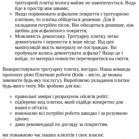
тротуарній плитці волога майже не накопичується. Вода
йде в простір між швами;
Якщо порівнювати асфальтне покриття з тротуарною
плиткою, то плитка обійдеться дешевше. Для її
укладання потрібен пісок. Він обходиться дешевше, ніж
щебінь для асфальтного покриття;
Можливість демонтажу. Тротуарну плитку легко
демонтувати і перенести в інше місце. Від цих
маніпуляцій якість матеріалу не постраждає. Ви
пробували колись демонтувати асфальт? Якщо це і
вийде, то матеріал повністю перетворитися на сміття.
Використовувати тротуарну плитку, вигідно. Наша команда
пропонує різні Плиткові роботи (Київ – місто, де можна
замовити будь-яку послугу). Виробляємо укладання плитки
будь-якого типу. Ми зробимо для вас:
правильні заміри і розрахунок обсягів робіт;
підберемо вид плитки, який підійде конкретно для
вашого об'єкта;
виконаємо всі потрібні роботи швидко і за розумною
ціною;
дамо рекомендації по догляду за покриттям.
ми поважаємо час наших клієнтів і своє власне.