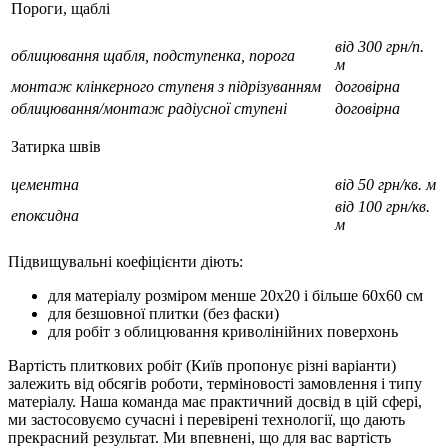
Пороги, щаблі
від 300 грн/п.
облицювання щабля, подступенка, порога
м
монтаж клінкерного ступеня з підрізуванням
договірна
облицювання/монтаж радіусної ступені
договірна
Затирка швів
цементна
від 50 грн/кв. м
від 100 грн/кв.
епоксидна
м
Підвищувальні коефіцієнти діють:
для матеріалу розміром менше 20х20 і більше 60х60 см
для безшовної плитки (без фаски)
для робіт з облицювання криволінійних поверхонь
Вартість плиткових робіт (Київ пропонує різні варіанти)
залежить від обсягів роботи, терміновості замовлення і типу
матеріалу. Наша команда має практичний досвід в цій сфері,
ми застосовуємо сучасні і перевірені технології, що дають
прекрасний результат. Ми впевнені, що для вас вартість