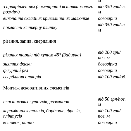
м
з прикріпленням (симетричні вставки малого
від 350 грн/кв.
розміру)
м
виконання складних криволінійних малюнків
договірна
від 350 грн/кв.
покласти клінкерну плитку
м
різання, запив, свердління
від 200 грн/
різання торців під кутом 45° (Задирка)
пог. м
зняття фаски
договірна
фігурний рез
договірна
свердління отворів
від 100 грн/од.
Монтаж декоративних елементів
від 50 грн/пог.
пластикових куточків, розкладок
м
керамічних куточків, бордюрів, фризів,
від 100 грн/
плінтусів
пог. м
вставок, панно
договірна