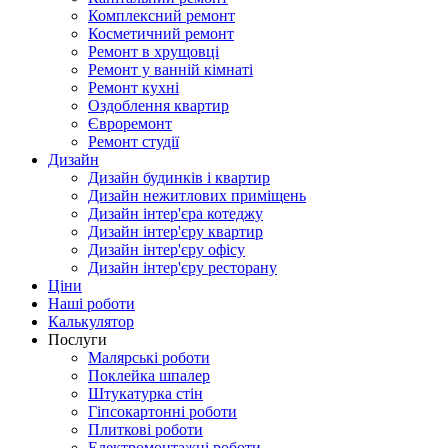
Комплексний ремонт
Косметичний ремонт
Ремонт в хрущовці
Ремонт у ванній кімнаті
Ремонт кухні
Оздоблення квартир
Євроремонт
Ремонт студії
Дизайн
Дизайн будинків і квартир
Дизайн нежитлових приміщень
Дизайн інтер'єра котеджу
Дизайн інтер'єру квартир
Дизайн інтер'єру офісу
Дизайн інтер'єру ресторану
Ціни
Наші роботи
Калькулятор
Послуги
Малярські роботи
Поклейка шпалер
Штукатурка стін
Гіпсокартонні роботи
Плиткові роботи
Електромонтажні роботи