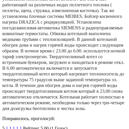
работающий на различных видах пеллетного топлива (
пеллеты, щепа, стружка, измельченная косточка). Так же
установлены блочные системы MEIBES. Бойлер косвенного
нагрева DRAZICA c рециркуляцией. Установлена
погодозависимая автоматика SIEMENS и радиоуправляемые
комнатные термостаты. Обвязка котельной выполнена
медными трубами с теплоизоляцией. В данной котельной
обогрев дома и нагрев горячей воды происходит следующим
образом. В ночное время с 23.00 до 6.00. используется ночной
тариф электроэнергии. Твердотопливный котел со
встроенным бункером, загружен и находиться в режиме откл.
В 6.00 автоматически включается и запускается
твердотопливный котел который нагревает теплоноситель до
температуры 75 градусов выше заданной температуры эл.
котла. В течении дня обогрев дома и нагрев горячей воды
происходит твердотопливным котлом который в 23,00 снова
автоматически отключается. Котельная работает полностью в
автоматическом режиме, необходима только через три-четыре
дня дозагрузка биотоплива и чистка золы.
Понравилось, проголосуй:
5
1
1
1
1
1
Рейтинг 5.00 (1 Голос)