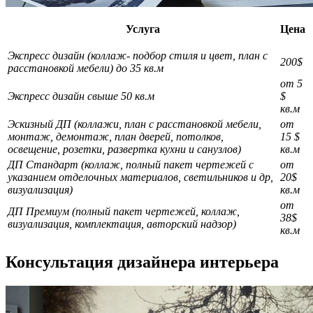
Услуга
Цена
Экспресс дизайн (коллаж- подбор стиля и цвет, план с
200$
расстановкой мебели) до 35 кв.м
от 5
Экспресс дизайн свыше 50 кв.м
$
кв.м
Эскизный ДП (коллажи, план с расстановкой мебели,
от
монтаж, демонтаж, план дверей, потолков,
15 $
освещение, розетки, развертка кухни и санузлов)
кв.м
ДП Стандарт (коллаж, полный пакет чертежей с
от
указанием отделочных материалов, светильников и др,
20$
визуализация)
кв.м
от
ДП Премиум (полный пакет чертежей, коллаж,
38$
визуализация, комплектация, авторский надзор)
кв.м
Консультация дизайнера интерьера